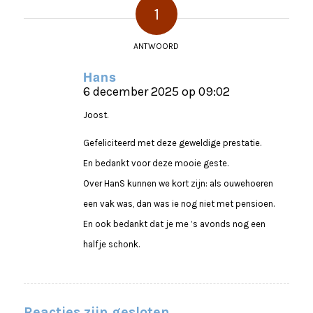
1
ANTWOORD
Hans
6 december 2025 op 09:02
zegt:
Joost.
Gefeliciteerd met deze geweldige prestatie.
En bedankt voor deze mooie geste.
Over HanS kunnen we kort zijn: als ouwehoeren
een vak was, dan was ie nog niet met pensioen.
En ook bedankt dat je me ’s avonds nog een
halfje schonk.
Reacties zijn gesloten.