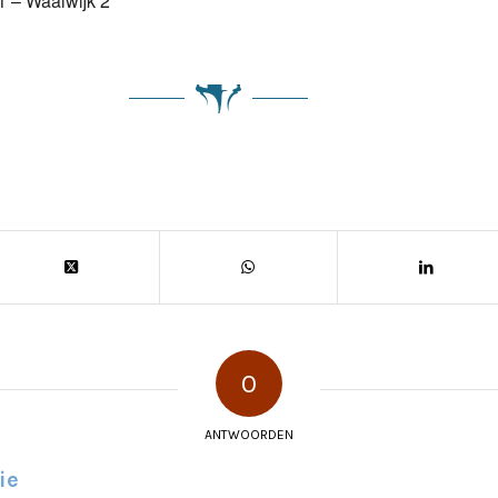
 – Waalwijk 2
0
ANTWOORDEN
ie