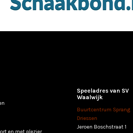
Speeladres van SV
Waalwijk
en
Buurtcentrum Sprang
Driessen
Jeroen Boschstraat 1
rt en met plezier