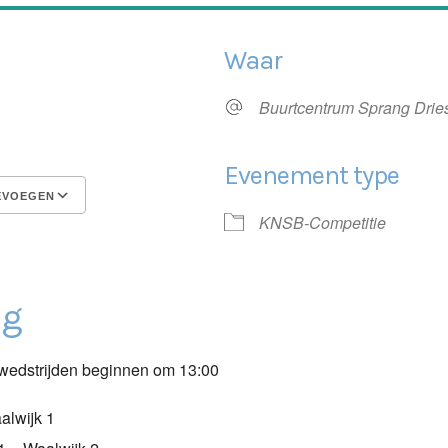
Waar
6
Buurtcentrum Sprang Drie
Evenement type
EVOEGEN
KNSB-Competitie
Google Calendar
iCalendar
ng
wedstrijden beginnen om 13:00
alwijk 1