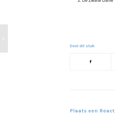
De Zwarte Dame 1
KNSB Competitie
Deel dit stuk
Plaats een React