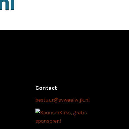
Contact
bestuur@svwaalwijk.nl