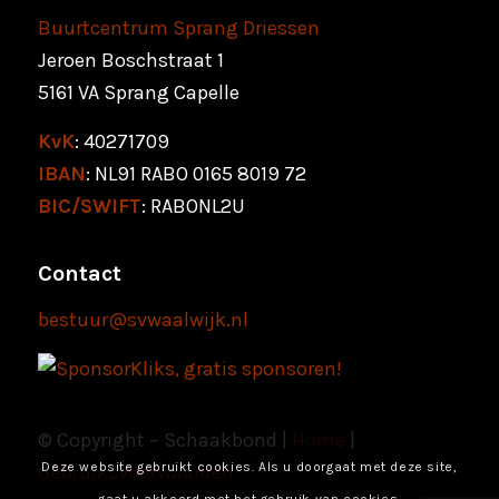
Buurtcentrum Sprang Driessen
Jeroen Boschstraat 1
5161 VA Sprang Capelle
KvK
: 40271709
IBAN
: NL91 RABO 0165 8019 72
BIC/SWIFT
: RABONL2U
Contact
bestuur@svwaalwijk.nl
© Copyright – Schaakbond |
Home
|
Deze website gebruikt cookies. Als u doorgaat met deze site,
Gebruiksvoorwaarden
gaat u akkoord met het gebruik van cookies.