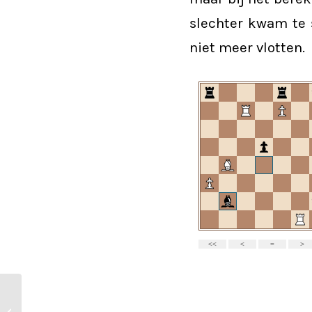
slechter kwam te s
niet meer vlotten.
7 maart 2026 KNSB
Erasmus 3 – SV