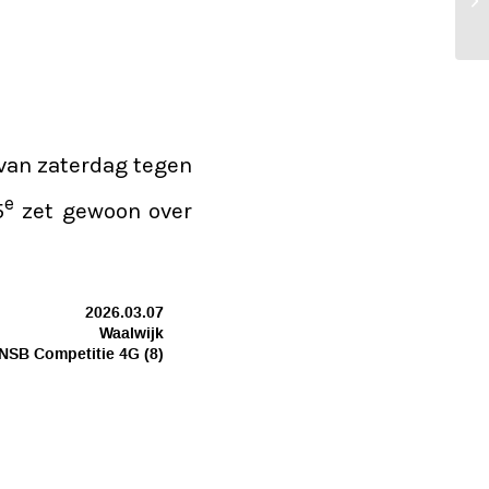
 van zaterdag tegen
e
5
zet gewoon over