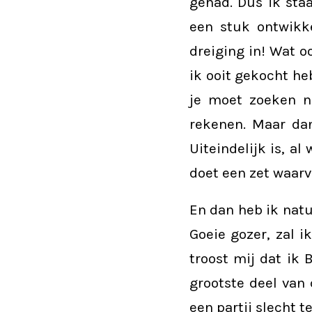
gehad. Dus ik sta
een stuk ontwikke
dreiging in! Wat o
ik ooit gekocht he
je moet zoeken n
rekenen. Maar da
Uiteindelijk is, a
doet een zet waarv
En dan heb ik natu
Goeie gozer, zal i
troost mij dat ik 
grootste deel van
een partij slecht t