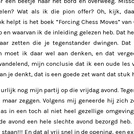
ar een beetje naar het bord en overweeg. Miss
len? Wat als ik die pion offer? Oh, kijk, daa
ok helpt is het boek “Forcing Chess Moves” van
b en waarvan ik de inleiding gelezen heb. Dat he
aar zetten die je tegenstander dwingen. Dat 
n moet ik daar wel aan denken, en dat vergee
l wandelend, mijn conclusie dat ik een oude les 
an je denkt, dat is een goede zet want dat stuk 
urlijk nog mijn partij op die vrijdag avond. Tege
k maar zeggen. Volgens mij geneerde hij zich ze
Bas in een toch al niet heel gezellige omgeving
 de avond een hele slechte avond bezorgd heb
e staan!!! En dat al vrij snel in de opening, een