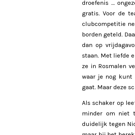
droefenis … ongez
gratis. Voor de t
clubcompetitie nee
borden geteld. Daar
dan op vrijdagav
staan. Met liefde 
ze in Rosmalen ve
waar je nog kunt 
gaat. Maar deze sch
Als schaker op lee
minder om niet t
duidelijk tegen Ni
maar bij het bereke