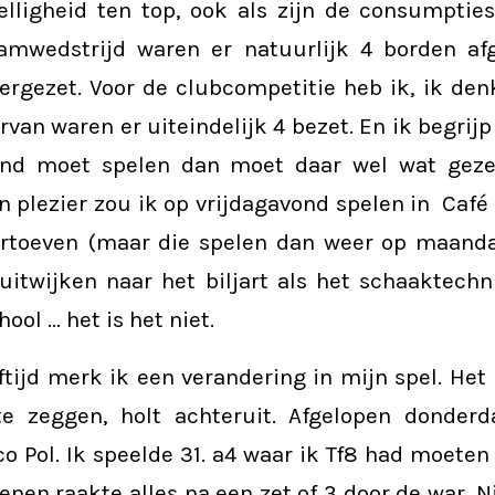
elligheid ten top, ook als zijn de consumpties
eamwedstrijd waren er natuurlijk 4 borden a
rgezet. Voor de clubcompetitie heb ik, ik denk
van waren er uiteindelijk 4 bezet. En ik begrijp d
ond moet spelen dan moet daar wel wat gezel
en plezier zou ik op vrijdagavond spelen in Café
rtoeven (maar die spelen dan weer op maanda
uitwijken naar het biljart als het schaaktech
ool … het is het niet.
ftijd merk ik een verandering in mijn spel. He
e zeggen, holt achteruit. Afgelopen donder
co Pol. Ik speelde 31. a4 waar ik Tf8 had moeten
nen raakte alles na een zet of 3 door de war. Ni