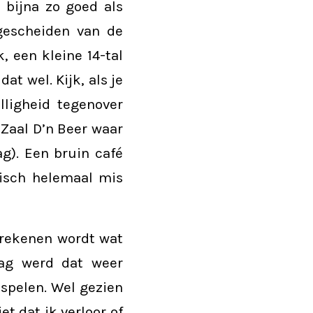
 bijna zo goed als
fgescheiden van de
, een kleine 14-tal
at wel. Kijk, als je
ligheid tegenover
 Zaal D’n Beer waar
g). Een bruin café
nisch helemaal mis
t rekenen wordt wat
dag werd dat weer
 spelen. Wel gezien
et dat ik verloor of