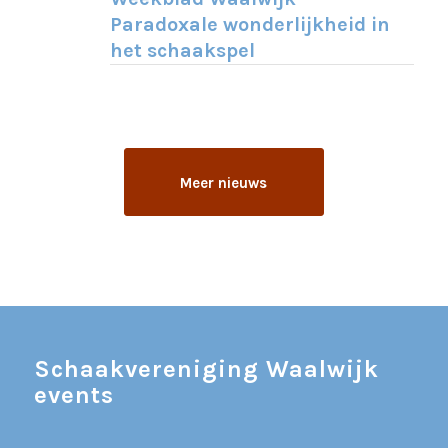
Paradoxale wonderlijkheid in
het schaakspel
Meer nieuws
Schaakvereniging Waalwijk
events